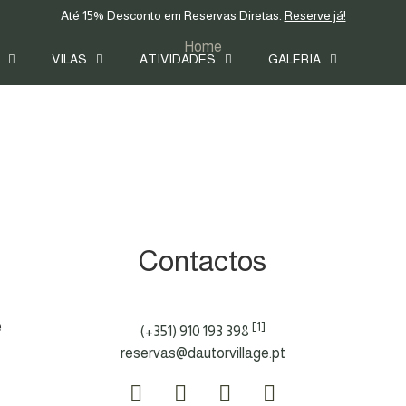
Até 15% Desconto em Reservas Diretas.
Reserve já!
Home
VILAS
ATIVIDADES
GALERIA
CONTACTOS
Contactos
e
[1]
(+351) 910 193 398
reservas@dautorvillage.pt